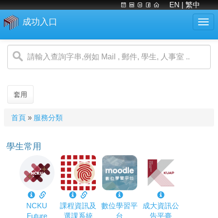
EN
| 繁中
成功入口
Togg
navi
移
至
主
內
容
套用
您
首頁
»
服務分類
在
這
學生常用
裡
NCKU
課程資訊及
數位學習平
成大資訊公
Future
選課系統
台
告平臺