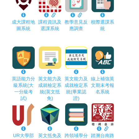
成大課程地
課程資訊及
教學意見反
校際選課系
圖系統
選課系統
應調查
統
英語能力分
英文能力及
英文能力及
線上補強英
級系統(大
成就檢定系
成就檢定系
文期末考報
一分級考
統(英文抵
統(畢業認
名系統
試)
免)
證)
UR大學部
英文抵免及
跨領域學分
踏溯台南路