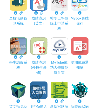
全校活動資
成績查詢
校學士學位
Mybox雲端
訊系統
(英文)
線上申請系
儲存
統
學生請假系
成績查詢
MyTube成
學期成績通
統
(外校生暑
功大學數位
知單
修)
影音雲
英文抵免及
住宿e網入
新型冠狀病
新型冠狀病