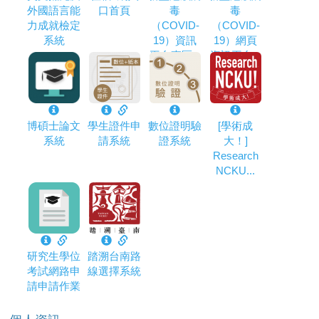
外國語言能
口首頁
毒
毒
力成就檢定
（COVID-
（COVID-
系統
19）資訊
19）網頁
平台專區...
資訊平台...
博碩士論文
學生證件申
數位證明驗
[學術成
系統
請系統
證系統
大！]
Research
NCKU...
研究生學位
踏溯台南路
考試網路申
線選擇系統
請申請作業