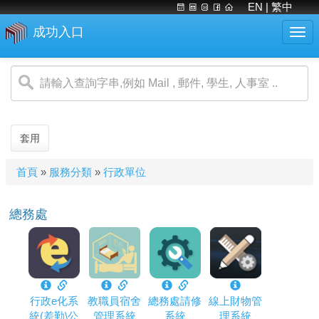
EN
| 繁中
成功入口
Togg
navi
移
至
主
內
容
套用
您
首頁
»
服務分類
»
行政單位
在
這
總務處
裡
行政e化系
教職員宿舍
總務處請修
線上財物管
統(差勤\公
管理系統
系統
理系統