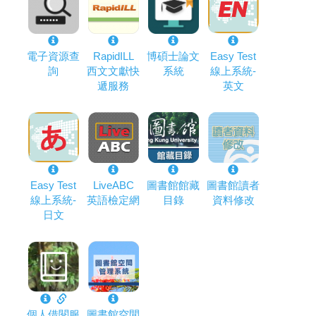
電子資源查
RapidILL
博碩士論文
Easy Test
詢
西文文獻快
系統
線上系統-
遞服務
英文
Easy Test
LiveABC
圖書館館藏
圖書館讀者
線上系統-
英語檢定網
目錄
資料修改
日文
個人借閱服
圖書館空間