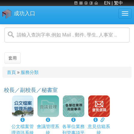
EN
| 繁中
成功入口
Togg
navi
移
至
主
內
容
套用
您
首頁
»
服務分類
在
這
校長／副校長／秘書室
裡
公文檔案管
會議管理系
各單位業務
意見信箱系
理資訊系統
統
列管事項平
統