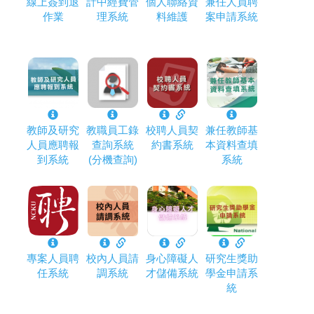
線上簽到退
計中經費管
個人聯絡資
兼任人員聘
作業
理系統
料維護
案申請系統
教師及研究
教職員工錄
校聘人員契
兼任教師基
人員應聘報
查詢系統
約書系統
本資料查填
到系統
(分機查詢)
系統
專案人員聘
校內人員請
身心障礙人
研究生獎助
任系統
調系統
才儲備系統
學金申請系
統