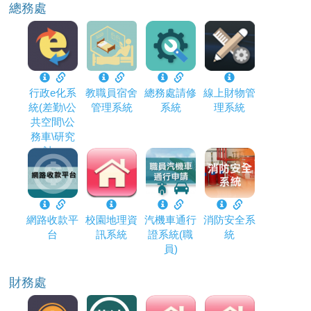
總務處
行政e化系
教職員宿舍
總務處請修
線上財物管
統(差勤\公
管理系統
系統
理系統
共空間\公
務車\研究
計...
網路收款平
校園地理資
汽機車通行
消防安全系
台
訊系統
證系統(職
統
員)
財務處