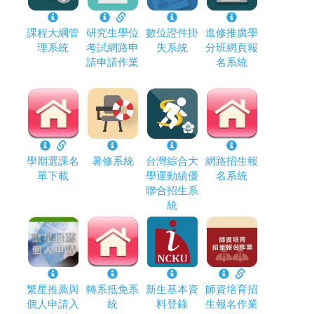
課程大綱管
研究生學位
數位證件掛
進修推廣學
理系統
考試網路申
失系統
分班網頁報
請申請作業
名系統
學期選課名
暑修系統
台灣綜合大
網路招生報
單下載
學運動績優
名系統
聯合招生系
統
繁星推薦與
轉系抵免系
新生基本資
師資培育招
個人申請入
統
料登錄
生報名作業