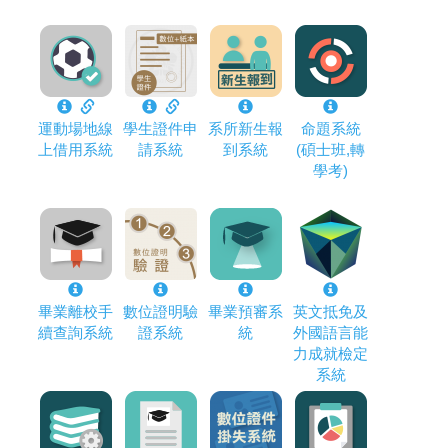
運動場地線
學生證件申
系所新生報
命題系統
上借用系統
請系統
到系統
(碩士班,轉
學考)
畢業離校手
數位證明驗
畢業預審系
英文抵免及
續查詢系統
證系統
統
外國語言能
力成就檢定
系統