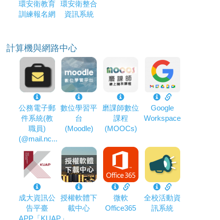
環安衛教育
環安衛整合
訓練報名網
資訊系統
計算機與網路中心
公務電子郵
數位學習平
磨課師數位
Google
件系統(教
台
課程
Workspace
職員)
(Moodle)
(MOOCs)
(@mail.nc...
成大資訊公
授權軟體下
微軟
全校活動資
告平臺
載中心
Office365
訊系統
APP「KUAP」