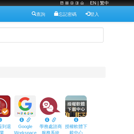
EN
| 繁中
查詢
忘記密碼
登入
簽到退
Google
學務處諮商
授權軟體下
業
Workspace
服務系統
載中心