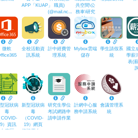
APP「KUAP」
職員)
共空間\公
(@mail.nc...
務車\研究
計...
微軟
全校活動資
計中經費管
Mybox雲端
學生請假系
國立
ffice365
訊系統
理系統
儲存
統
學薪
表(
詢
型冠狀病
新型冠狀病
研究生學位
計網中心服
會議管理系
毒
毒
考試網路申
務申請系統
統
COVID-
（COVID-
請申請作業
19）資訊
19）網頁
台專區...
資訊平台...