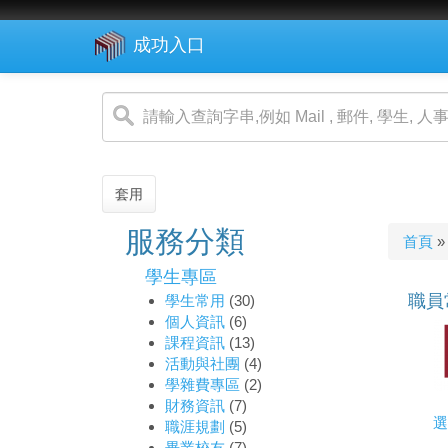
成功入口
移
至
主
內
容
套用
服務分類
您
首頁
»
在
學生專區
這
職員
學生常用
(30)
個人資訊
(6)
裡
課程資訊
(13)
活動與社團
(4)
學雜費專區
(2)
財務資訊
(7)
選
職涯規劃
(5)
畢業校友
(7)