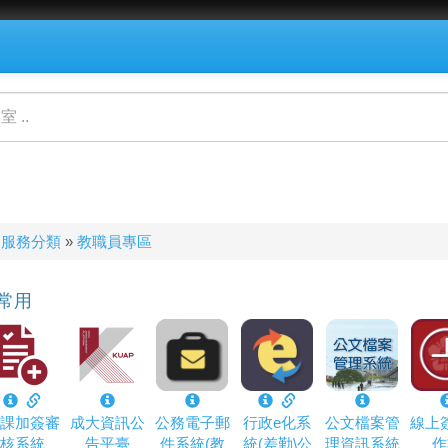
服務分類
»
教職員專區
常用
課加簽審
成大資訊公
公務電子郵
行政e化系
公文檔案管
線上
核系統
告平臺
件系統(教
統(差勤\公
理資訊系統
作